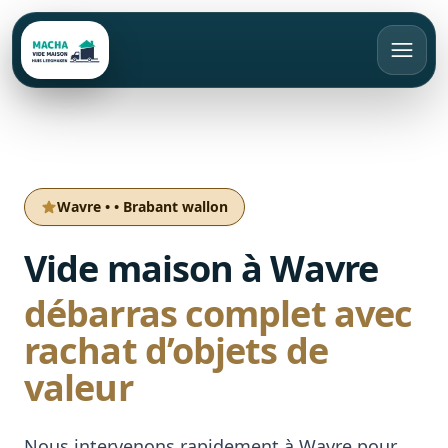
FR
Appeler
Devis gratuit
Wavre
•
•
Brabant wallon
Accueil
Vide maison à Wavre
Vide maison
débarras complet avec
Débarras
rachat d’objets de
Bruxelles
valeur
Rachat d’objets
Brabant Wallon
Appartement
Brabant Flamand
Maison
Tarifs
Nous intervenons rapidement à Wavre pour