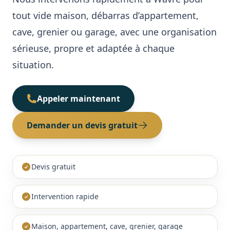
tout vide maison, débarras d’appartement,
Cave / Grenier / Garage
Réalisations
cave, grenier ou garage, avec une organisation
Avis clients
sérieuse, propre et adaptée à chaque
situation.
Contact
Appeler maintenant
Demander un devis gratuit
Devis gratuit
Intervention rapide
Maison, appartement, cave, grenier, garage