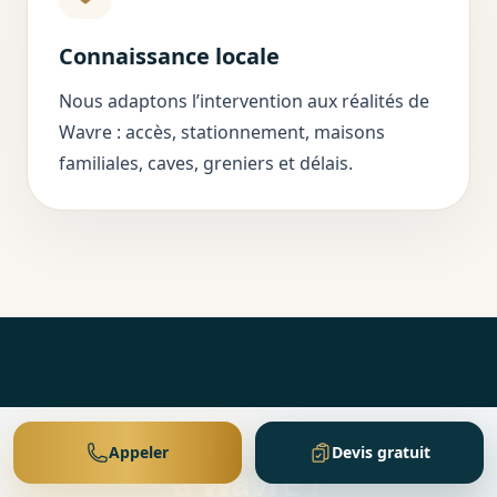
Connaissance locale
Nous adaptons l’intervention aux réalités de
Wavre : accès, stationnement, maisons
familiales, caves, greniers et délais.
Pourquoi faire appel à nous
Appeler
Devis gratuit
à Wavre ?