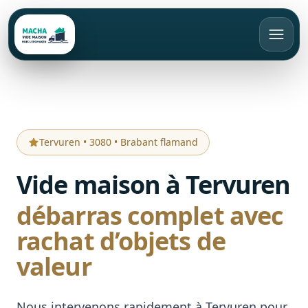
FR
Appeler
Devis gratuit
Tervuren
•
3080
•
Brabant flamand
Accueil
Vide maison à Tervuren
Vide maison
débarras complet avec
Débarras
rachat d’objets de
Bruxelles
valeur
Rachat d’objets
Brabant Wallon
Appartement
Brabant Flamand
Maison
Tarifs
Nous intervenons rapidement à Tervuren pour