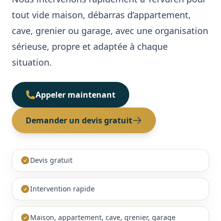
tout vide maison, débarras d’appartement,
Cave / Grenier / Garage
Réalisations
cave, grenier ou garage, avec une organisation
Avis clients
sérieuse, propre et adaptée à chaque
situation.
Contact
Appeler maintenant
Demander un devis gratuit
Devis gratuit
Intervention rapide
Maison, appartement, cave, grenier, garage