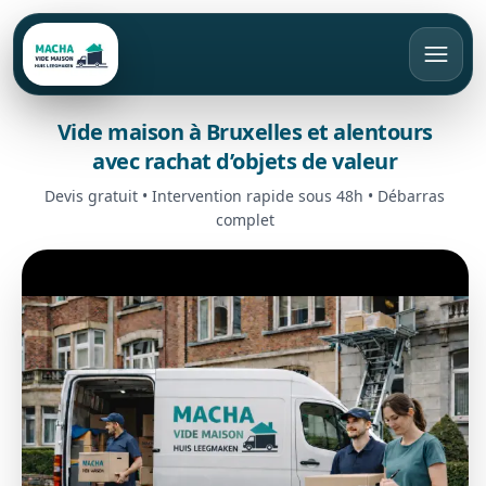
Vide maison à Bruxelles et alentours
FR
avec rachat d’objets de valeur
Appeler
Devis gratuit
Devis gratuit • Intervention rapide sous 48h • Débarras
complet
Accueil
Vide maison
Débarras
Bruxelles
Rachat d’objets
Brabant Wallon
Appartement
Brabant Flamand
Maison
Tarifs