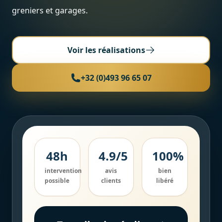
greniers et garages.
Cave / Grenier / Garage
Réalisations
Avis clients
Voir les réalisations
Contact
+32 (0)493 96 65 07
48h
4.9/5
100%
intervention
avis
bien
possible
clients
libéré