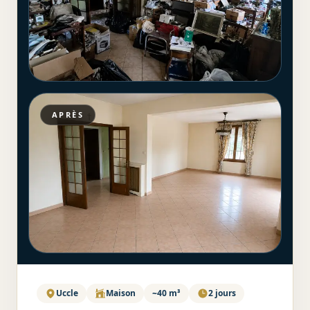
APRÈS
Uccle
Maison
~40 m³
2 jours