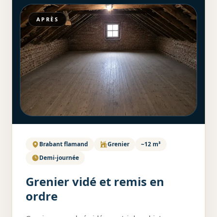
APRÈS
Brabant flamand
Grenier
~12 m³
Demi-journée
Grenier vidé et remis en
ordre