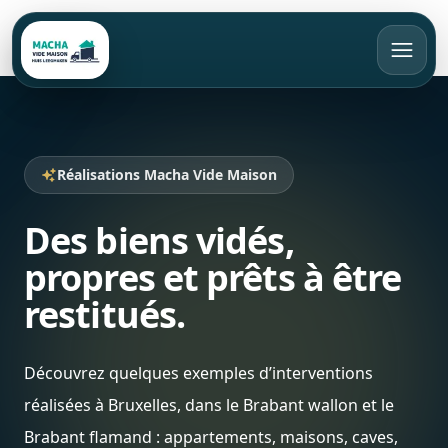
FR
Appeler
Devis gratuit
Réalisations Macha Vide Maison
Des biens vidés,
Accueil
propres et prêts à être
Vide maison
restitués.
Débarras
Bruxelles
Découvrez quelques exemples d’interventions
Rachat d’objets
Brabant Wallon
Appartement
réalisées à Bruxelles, dans le Brabant wallon et le
Brabant Flamand
Maison
Tarifs
Brabant flamand : appartements, maisons, caves,