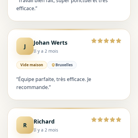
“
Travail bien fait, super ponctuel et très
efficace.
”
Johan Werts
5 sur 5
J
Il y a 2 mois
Vide maison
Bruxelles
“
Équipe parfaite, très efficace. Je
recommande.
”
Richard
5 sur 5
R
Il y a 2 mois