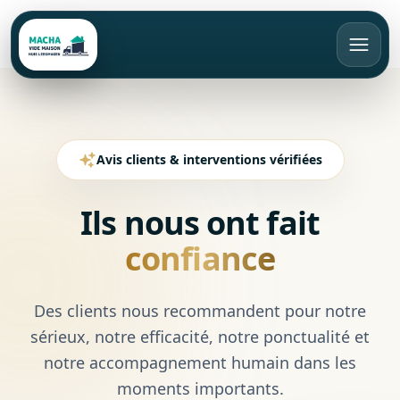
FR
Appeler
Devis gratuit
Avis clients & interventions vérifiées
Accueil
Ils nous ont fait
confiance
Vide maison
Débarras
Bruxelles
Des clients nous recommandent pour notre
sérieux, notre efficacité, notre ponctualité et
Rachat d’objets
Brabant Wallon
Appartement
notre accompagnement humain dans les
Brabant Flamand
Maison
Tarifs
moments importants.