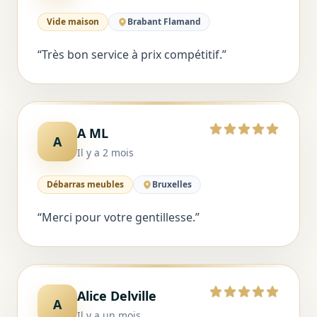
Vide maison
Brabant Flamand
“
Très bon service à prix compétitif.
”
A ML
5 sur 5
A
Il y a 2 mois
Débarras meubles
Bruxelles
“
Merci pour votre gentillesse.
”
Alice Delville
5 sur 5
A
Il y a un mois