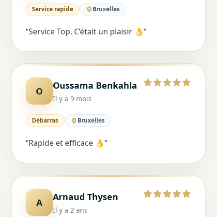
Service rapide
Bruxelles
“
Service Top. C’était un plaisir 👌
”
Oussama Benkahla
5 sur 5
O
Il y a 9 mois
Débarras
Bruxelles
“
Rapide et efficace 👌
”
Arnaud Thysen
5 sur 5
A
Il y a 2 ans